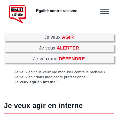
Aller
au
Egalité contre racisme
Afficher
contenu
/
principal
masquer
le
menu
Je veux
AGIR
Je veux
ALERTER
Je veux me
DÉFENDRE
Je veux agir
Je veux me mobiliser contre le racisme
Je veux agir dans mon cadre professionnel
Je veux agir en interne
Je veux agir en interne