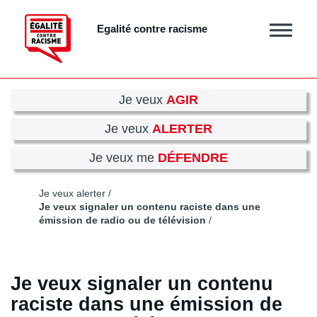
Aller
au
Egalité contre racisme
Afficher
contenu
/
principal
masquer
le
menu
Je veux
AGIR
Je veux
ALERTER
Je veux me
DÉFENDRE
Je veux alerter
Je veux signaler un contenu raciste dans une
émission de radio ou de télévision
Je veux signaler un contenu
raciste dans une émission de