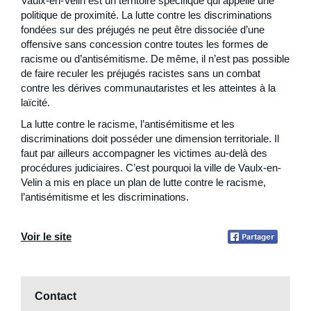
Vaulx-en-Velin est un territoire spécifique qui appelle une
politique de proximité. La lutte contre les discriminations
fondées sur des préjugés ne peut être dissociée d’une
offensive sans concession contre toutes les formes de
racisme ou d’antisémitisme. De même, il n’est pas possible
de faire reculer les préjugés racistes sans un combat
contre les dérives communautaristes et les atteintes à la
laïcité.
La lutte contre le racisme, l’antisémitisme et les
discriminations doit posséder une dimension territoriale. Il
faut par ailleurs accompagner les victimes au-delà des
procédures judiciaires. C’est pourquoi la ville de Vaulx-en-
Velin a mis en place un plan de lutte contre le racisme,
l’antisémitisme et les discriminations.
Voir le site
Page
Facebook
Contact
de