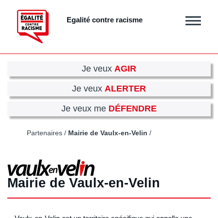
Aller
au
Egalité contre racisme
Afficher
contenu
/
principal
masquer
le
menu
Je veux
AGIR
Je veux
ALERTER
Je veux me
DÉFENDRE
Partenaires
Mairie de Vaulx-en-Velin
Mairie de Vaulx-en-Velin