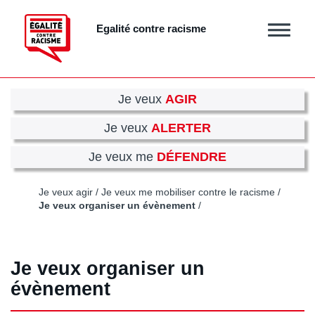
Aller
au
Egalité contre racisme
Afficher
contenu
/
principal
masquer
le
menu
Je veux
AGIR
Je veux
ALERTER
Je veux me
DÉFENDRE
Je veux agir
Je veux me mobiliser contre le racisme
Je veux organiser un évènement
Je veux organiser un
évènement