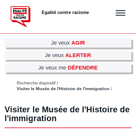
Aller
au
Egalité contre racisme
Afficher
contenu
/
principal
masquer
le
menu
Je veux
AGIR
Je veux
ALERTER
Je veux me
DÉFENDRE
Recherche dispositif
Visiter le Musée de l'Histoire de l'immigration
Visiter le Musée de l'Histoire de
l'immigration