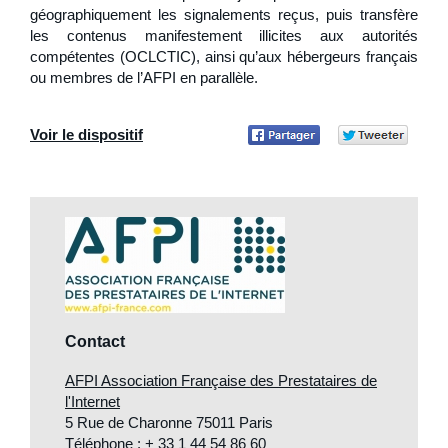
géographiquement les signalements reçus, puis transfère
les contenus manifestement illicites aux autorités
compétentes (OCLCTIC), ainsi qu’aux hébergeurs français
ou membres de l’AFPI en parallèle.
Voir le dispositif
Partager
Part
sur
sur Twitter
Facebook
Contact
AFPI Association Française des Prestataires de
l'Internet
5 Rue de Charonne 75011 Paris
Téléphone : + 33 1 44 54 86 60