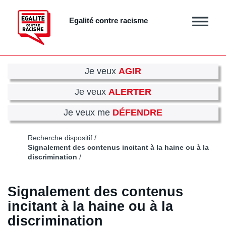
Aller
au
Egalité contre racisme
Afficher
contenu
/
principal
masquer
le
menu
Je veux
AGIR
Je veux
ALERTER
Je veux me
DÉFENDRE
Recherche dispositif
Signalement des contenus incitant à la haine ou à la
discrimination
Signalement des contenus
incitant à la haine ou à la
discrimination