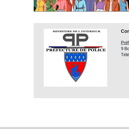
Con
Préf
9 Bo
Télé