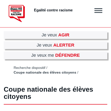
Aller
au
Egalité contre racisme
Afficher
contenu
/
principal
masquer
le
menu
Je veux
AGIR
Je veux
ALERTER
Je veux me
DÉFENDRE
Recherche dispositif
Coupe nationale des élèves citoyens
Coupe nationale des élèves
citoyens