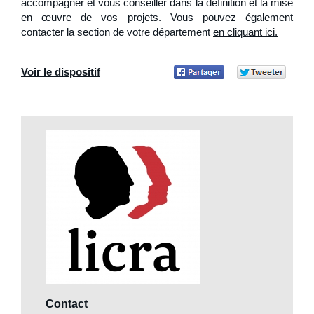
accompagner et vous conseiller dans la définition et la mise
en œuvre de vos projets. Vous pouvez également
contacter la section de votre département
en cliquant ici.
Voir le dispositif
Partager
Part
sur
sur Twitter
Facebook
Contact