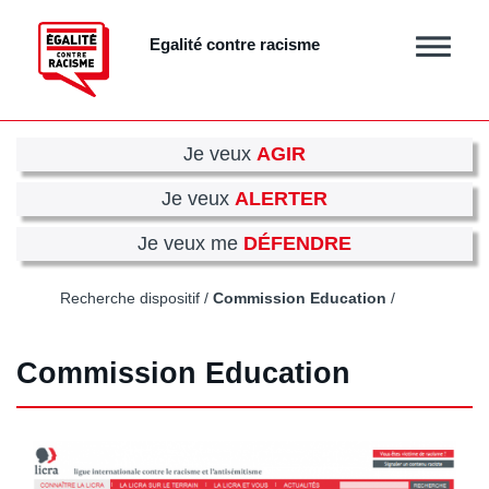
Aller
au
Egalité contre racisme
Afficher
contenu
/
principal
masquer
le
menu
Je veux
AGIR
Je veux
ALERTER
Je veux me
DÉFENDRE
Recherche dispositif
Commission Education
Commission Education