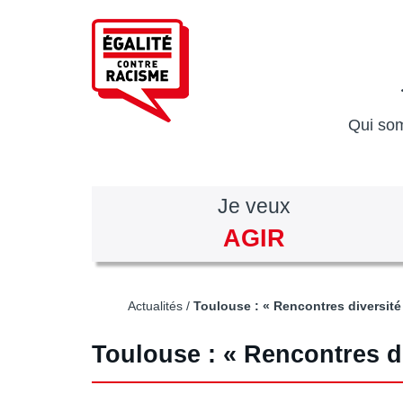
Aller
au
contenu
principal
Qui so
Je veux
AGIR
Actualités
Toulouse : « Rencontres diversité 
Toulouse : « Rencontres div