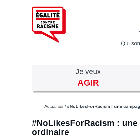
Aller
au
contenu
principal
Qui so
Je veux
AGIR
Actualités
#NoLikesForRacism : une campagne
#NoLikesForRacism : une 
ordinaire