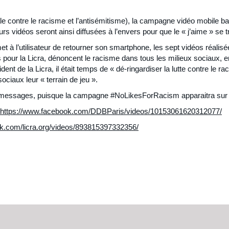
ale contre le racisme et l’antisémitisme), la campagne vidéo mobile 
rs vidéos seront ainsi diffusées à l’envers pour que le « j’aime » se 
et à l’utilisateur de retourner son smartphone, les sept vidéos réalis
pour la Licra, dénoncent le racisme dans tous les milieux sociaux, 
ent de la Licra, il était temps de « dé-ringardiser la lutte contre le 
ociaux leur « terrain de jeu ».
messages, puisque la campagne #NoLikesForRacism apparaitra sur le fil
https://www.facebook.com/DDBParis/videos/10153061620312077/
k.com/licra.org/videos/893815397332356/