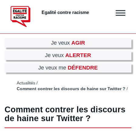
Aller
au
Egalité contre racisme
Afficher
contenu
/
principal
masquer
le
menu
Je veux
AGIR
Je veux
ALERTER
Je veux me
DÉFENDRE
Actualités
Comment contrer les discours de haine sur Twitter ?
Comment contrer les discours
de haine sur Twitter ?